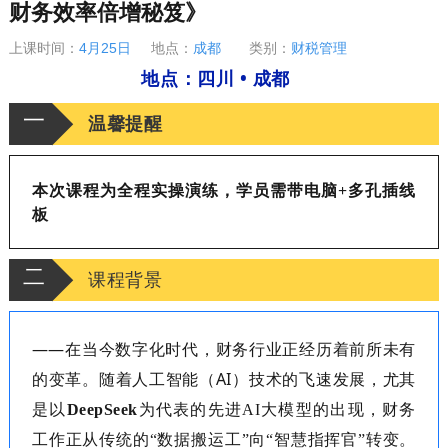
财务效率倍增秘笈》
上课时间：
4月25日
地点：
成都
类别：
财税管理
地点：四川 • 成都
一
温馨提醒
本次课程
为全程实操演练
，学员
需带
电脑
+多孔
插线
板
二
课程背景
——在当今数字化时代，财务行业正经历着前所未有
的变革。随着人工智能（AI）技术的飞速发展，尤其
是以
DeepSeek
为代表的先进
AI大模型的出现，财务
工作正从传统的“数据搬运工”向“智慧指挥官”转变。