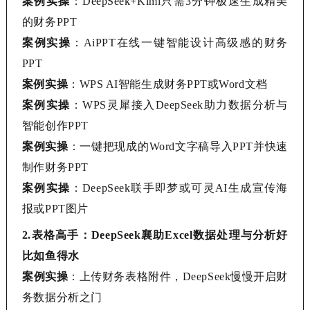
案例实操
：
DeepSeek+Kimi只需3分钟极速生成精美
的财务PPT
案例实操
：
AiPPT在线一键智能设计高级感的财务
PPT
案例实操
：
WPS AI
智能生成财务PPT或Word文档
案例实操
：
WPS灵犀接入DeepSeek助力数据分析与
智能创作PPT
案例实操
：一键把现成的
Word文字稿导入PPT并快速
制作财务PPT
案例实操
：
DeepSeek联手即梦或可灵AI生成宣传海
报或PPT图片
2.
表格高手：
DeepSeek襄助Excel数据处理与分析好
比如鱼得水
案例实操
：上传财务表格附件，
DeepSeek
慢慢开启财
务数据分析之门