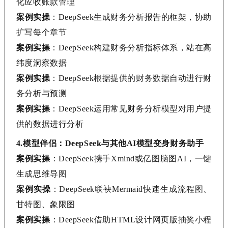
化应收账款管理
案例实操
：
DeepSeek
生成财务分析报告的框架，协助
扩写每个章节
案例实操
：
DeepSeek
构建财务分析指标体系，站在高
纬度洞察数据
案例实操
：
DeepSeek
根据提供的财务数据自动进行财
务分析与预测
案例实操
：
DeepSeek
运用常见财务分析模型对用户提
供的数据进行分析
4.
模型伴侣：
DeepSeek与其他AI模型变身财务助手
案例实操
：
DeepSeek
携手
Xmind或亿图脑图AI，一键
生成思维导图
案例实操
：
DeepSeek
联袂
Mermaid快速生成流程图、
甘特图、象限图
案例实操
：
DeepSeek
借助
HTML设计网页版抽奖小程