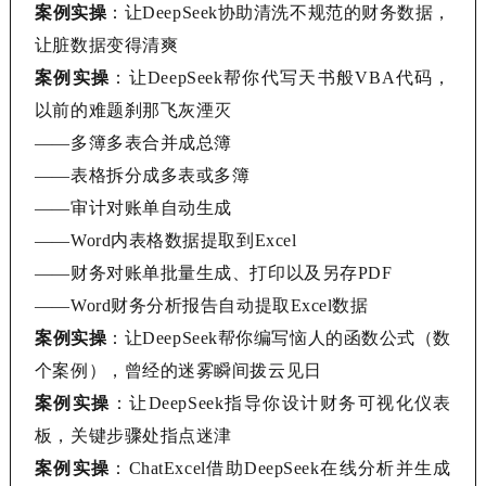
案例实操
：让
DeepSeek
协助清洗不规范的财务数据，
让脏数据变得清爽
案例实操
：让
DeepSeek
帮你代写天书般
VBA代码，
以前的难题刹那飞灰湮灭
——
多簿多表合并成总簿
——
表格拆分成多表或多簿
——
审计对账单自动生成
——
Word内表格数据提取到Excel
——
财务对账单批量生成、打印以及另存
PDF
——
Word财务分析报告自动提取Excel数据
案例实操
：让
DeepSeek
帮你编写恼人的函数公式（数
个案例），曾经的迷雾瞬间拨云见日
案例实操
：让
DeepSeek
指导你设计财务可视化仪表
板，关键步骤处指点迷津
案例实操
：
ChatExcel
借助
DeepSeek
在线分析并生成