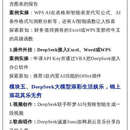
含图表的报告
案例实操
：
WPS AI在表格和智能表里代写公式、AI
条件格式与洞察分析等，还有AI智能函数让人惊喜
探索新知：财务值得拥有的
Excel或WPS里那些牛叉
的高级函数
3.
插件外挂：
DeepSeek接入Excel、Word或WPS
案例实操
：申请
API Key并通过VBA把DeepSeek接入
办公软件
探索新知：推荐
1款内置AI功能的Office插件
模块五、
DeepSeek大模型添彩生活娱乐，锦上
添花其乐无穷
1.
视频创作：
DeepSeek联手即梦AI与剪映智能生成一
段视频
2.
歌曲唱作：
DeepSeek诚邀Suno加网易云音乐分享自