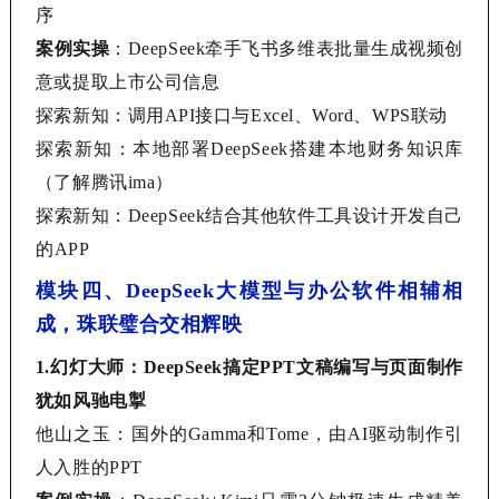
序
案例实操
：
DeepSeek
牵手飞书多维表批量生成视频创
意或提取上市公司信息
探索新知：调用
API接口与Excel、Word、WPS联动
探索新知：本地部署
DeepSeek
搭建本地财务知识库
（了解腾讯
ima）
探索新知：
DeepSeek
结合其他软件工具设计开发自己
的
APP
模块四、
DeepSeek大模型与办公软件相辅相
成，珠联璧合交相辉映
1.
幻灯大师：
DeepSeek搞定PPT文稿编写与页面制作
犹如风驰电掣
他山之玉：国外的
Gamma和
Tome
，由AI驱动制作引
人入胜的PPT