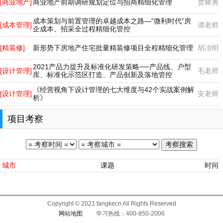
[商业地产]
商业地产前期调研规划定位与招商精细化管理
贾耀勇
成本策划与前置管理的卓越成本之路—“微利时代”房
[成本管理]
谭老师
企成本、招采全过程精细化管控
[精装修]
新形势下房地产住宅批量精装修项目全程精细化管理
胡冶明
2021产品力提升及标准化研发策略──产品线、户型
[设计管理]
毛老师
库、标准化示范区打造、产品创新及落地管控
《经营视角下设计管理的七大维度与42个实战案例解
[设计管理]
安老师
析》
项目考察
城市
课题
时间
Copyright © 2021 fangkecn All Rights Reserved
网站地图
学习热线：400-850-2006