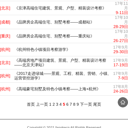
17年11
[北京]
《京津高端住宅建筑、景观、户型、精装设计考察》
月
9-11日
17年10
[成都]
《品牌房企高端住宅、别墅考察——成都站》
月
28-29日
17年10
[重庆]
《品牌房企高端住宅、别墅考察——重庆站》
月
26-27日
17年9月
[杭州]
《杭州特色小镇项目考察游学》
29-30日
《高端房地产项目建筑、景观、户型、精装设计考察
17年9月
[北京]
——北京天津站》
17-19日
《2017走进绿城——景观、工程、精装、营销、小镇、
17年9月
[杭州]
运营管控游学》
7-9日
17年8月
[杭州]
《高端豪宅别墅及特色小镇考察——上海+杭州》
24-26日
首页
上一页
1
2
3
4
5
6
7
8
9
下一页
尾页
Copyright © 2021 fangkecn All Rights Reserved