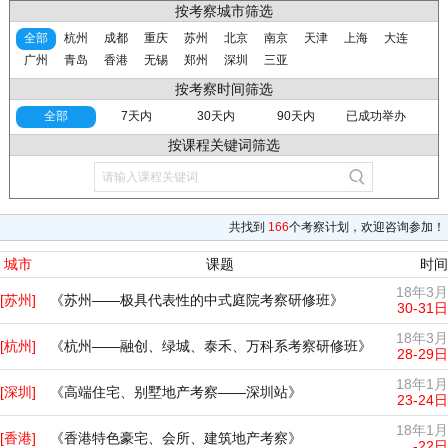
按考察城市筛选
全部
杭州
成都
重庆
苏州
北京
南京
天津
上海
大连
广州
青岛
香港
无锡
郑州
深圳
三亚
按考察时间筛选
全部
7天内
30天内
90天内
已成功举办
按课程关键词筛选
共找到
166
个考察计划，欢迎咨询参加！
城市
课题
时间
18年3月
[苏州]
《苏州——极具代表性的中式庭院考察研修班》
30-31日
18年3月
[杭州]
《杭州——融创、绿城、泰禾、万科系考察研修班》
28-29日
18年1月
[深圳]
《高端住宅、别墅地产考察——深圳站》
23-24日
18年1月
[香港]
《香港特色豪宅、会所、建筑地产考察》
-22日